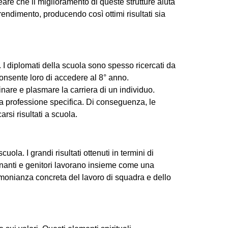
eare che il miglioramento di queste strutture aiuta
endimento, producendo così ottimi risultati sia
ni. I diplomati della scuola sono spesso ricercati da
consente loro di accedere al 8° anno.
nare e plasmare la carriera di un individuo.
na professione specifica. Di conseguenza, le
rsi risultati a scuola.
la. I grandi risultati ottenuti in termini di
egnanti e genitori lavorano insieme come una
imonianza concreta del lavoro di squadra e dello