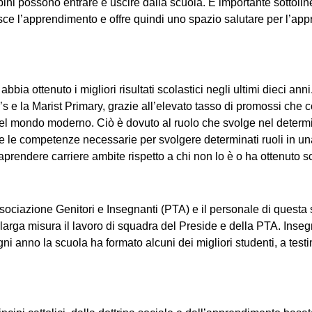
bini possono entrare e uscire dalla scuola. È importante sottolin
sce l’apprendimento e offre quindi uno spazio salutare per l’appr
 abbia ottenuto i migliori risultati scolastici negli ultimi dieci an
’s e la Marist Primary, grazie all’elevato tasso di promossi che 
nel mondo moderno. Ciò è dovuto al ruolo che svolge nel determi
 e le competenze necessarie per svolgere determinati ruoli in u
aprendere carriere ambite rispetto a chi non lo è o ha ottenuto sca
iazione Genitori e Insegnanti (PTA) e il personale di questa scuo
in larga misura il lavoro di squadra del Preside e della PTA. Ins
i anno la scuola ha formato alcuni dei migliori studenti, a test