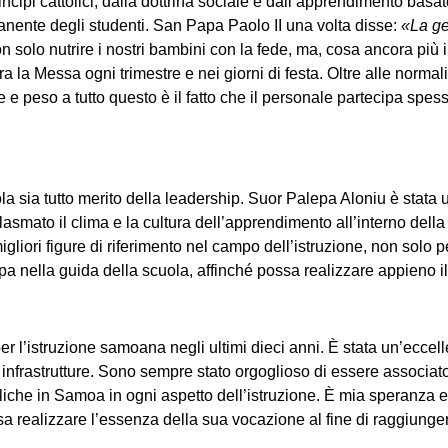
ipi cattolici, dalla dottrina sociale e dall’apprendimento basato 
anente degli studenti. San Papa Paolo II una volta disse:
«La ge
 solo nutrire i nostri bambini con la fede, ma, cosa ancora più 
bra la Messa ogni trimestre e nei giorni di festa. Oltre alle norma
 peso a tutto questo è il fatto che il personale partecipa spess
a sia tutto merito della leadership. Suor Palepa Aloniu è stata 
lasmato il clima e la cultura dell’apprendimento all’interno dell
gliori figure di riferimento nel campo dell’istruzione, non solo
pa nella guida della scuola, affinché possa realizzare appieno il
er l’istruzione samoana negli ultimi dieci anni. È stata un’eccell
e infrastrutture. Sono sempre stato orgoglioso di essere associat
iche in Samoa in ogni aspetto dell’istruzione. È mia speranza e
ssa realizzare l’essenza della sua vocazione al fine di raggiun