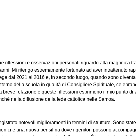
’Infanzia Missio
e riflessioni e osservazioni personali riguardo alla magnifica t
anni. Mi ritengo estremamente fortunato ad aver intrattenuto rappo
ge dal 2021 al 2016 e, in secondo luogo, quando sono diventato
’interno della scuola in qualità di Consigliere Spirituale, celebr
breve relazione e queste riflessioni esprimono il mio punto di vi
nché nella diffusione della fede cattolica nelle Samoa.
registrato notevoli miglioramenti in termini di strutture. Sono sta
igienici e una nuova pensilina dove i genitori possono accompagna