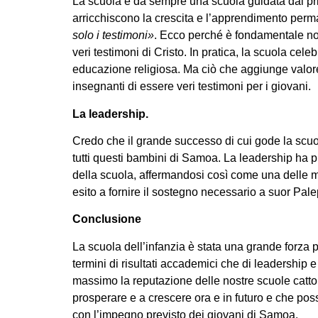
La scuola è da sempre una scuola guidata dai princ
arricchiscono la crescita e l’apprendimento perm
solo i testimoni»
. Ecco perché è fondamentale non
veri testimoni di Cristo. In pratica, la scuola cele
educazione religiosa. Ma ciò che aggiunge valore e
insegnanti di essere veri testimoni per i giovani.
La leadership.
Credo che il grande successo di cui gode la scuol
tutti questi bambini di Samoa. La leadership ha p
della scuola, affermandosi così come una delle mi
esito a fornire il sostegno necessario a suor Pale
Conclusione
La scuola dell’infanzia è stata una grande forza p
termini di risultati accademici che di leadership 
massimo la reputazione delle nostre scuole cattol
prosperare e a crescere ora e in futuro e che po
con l’impegno previsto dei giovani di Samoa.