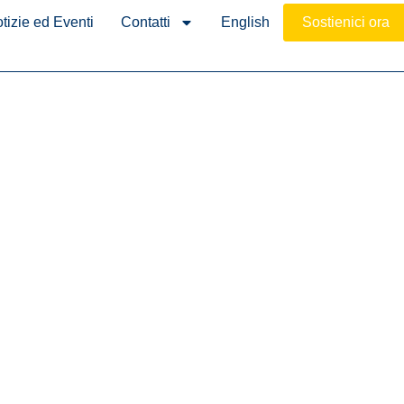
tizie ed Eventi
Contatti
English
Sostienici ora