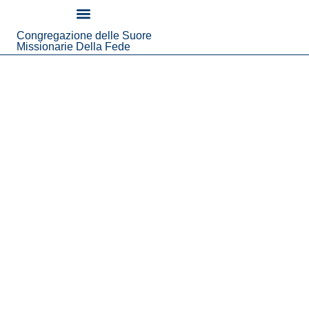
contenuto
Congregazione delle Suore
Chi Siamo
Notizie Ed Eventi
Missionarie Della Fede