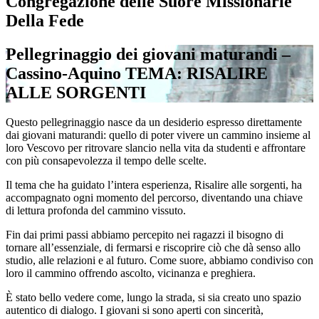
Congregazione delle Suore Missionarie
Della Fede
Pellegrinaggio dei giovani maturandi –
Cassino-Aquino TEMA: RISALIRE
ALLE SORGENTI
Questo pellegrinaggio nasce da un desiderio espresso direttamente
dai giovani maturandi: quello di poter vivere un cammino insieme al
loro Vescovo per ritrovare slancio nella vita da studenti e affrontare
con più consapevolezza il tempo delle scelte.
Il tema che ha guidato l’intera esperienza,
Risalire alle sorgenti
, ha
accompagnato ogni momento del percorso, diventando una chiave
di lettura profonda del cammino vissuto.
Fin dai primi passi abbiamo percepito nei ragazzi il bisogno di
tornare all’essenziale, di fermarsi e riscoprire ciò che dà senso allo
studio, alle relazioni e al futuro. Come suore, abbiamo condiviso con
loro il cammino offrendo ascolto, vicinanza e preghiera.
È stato bello vedere come, lungo la strada, si sia creato uno spazio
autentico di dialogo. I giovani si sono aperti con sincerità,