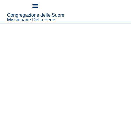
contenuto
Congregazione delle Suore
Chi Siamo
Notizie Ed Eventi
Missionarie Della Fede