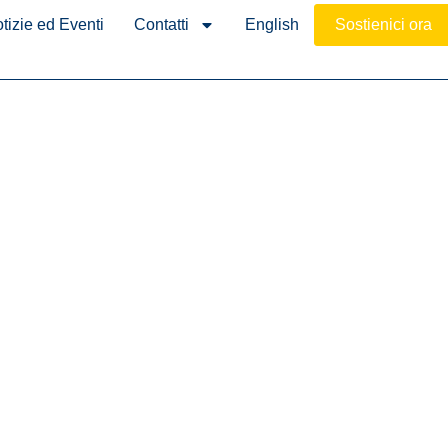
tizie ed Eventi
Contatti
English
Sostienici ora