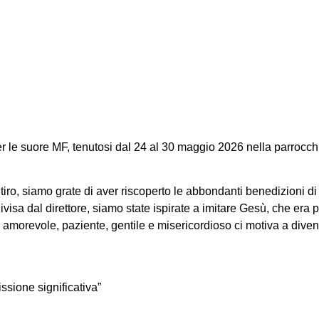
e per la comunit
Myanmar
er le suore MF, tenutosi dal 24 al 30 maggio 2026 nella parrocch
itiro, siamo grate di aver riscoperto le abbondanti benedizioni di
ondivisa dal direttore, siamo state ispirate a imitare Gesù, che 
io amorevole, paziente, gentile e misericordioso ci motiva a dive
ssione significativa”