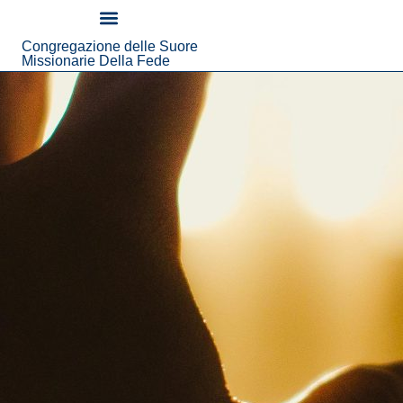
contenuto
Congregazione delle Suore
Chi Siamo
Notizie Ed Eventi
Missionarie Della Fede