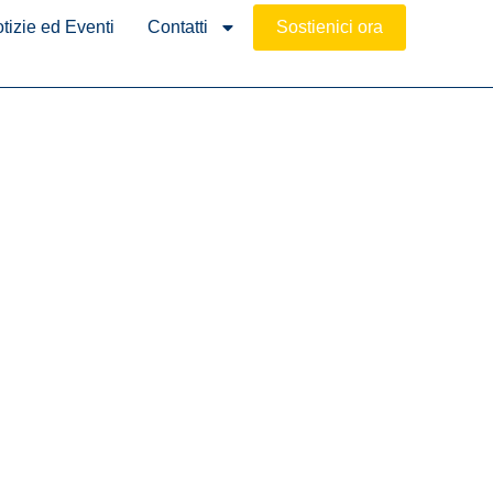
tizie ed Eventi
Contatti
Sostienici ora