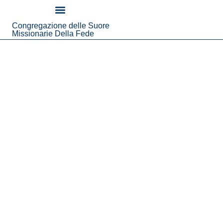
contenuto
Congregazione delle Suore
Chi Siamo
Notizie Ed Eventi
Missionarie Della Fede
Festa della Vita
Consacrata in