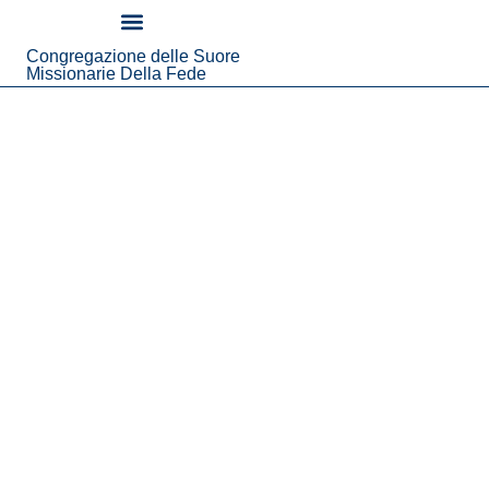
contenuto
Congregazione delle Suore
Chi Siamo
Notizie Ed Eventi
Missionarie Della Fede